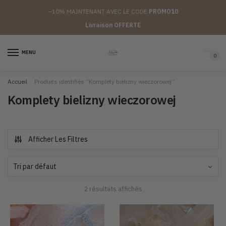
Passer
Aller
–10%
MAINTENANT AVEC LE CODE
PROMO10
à
au
Livraison OFFERTE
la
contenu
navigation
MENU
0
Accueil
/
Produits identifiés “Komplety bielizny wieczorowej”
Komplety bielizny wieczorowej
Afficher Les Filtres
2 résultats affichés